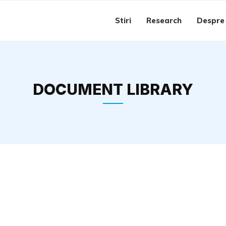
Stiri
Research
Despre
DOCUMENT LIBRARY