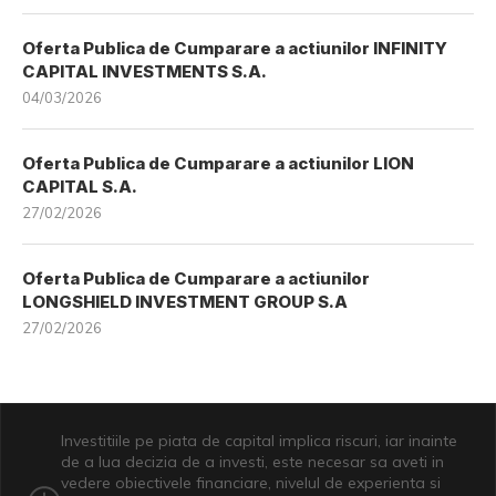
Oferta Publica de Cumparare a actiunilor INFINITY
CAPITAL INVESTMENTS S.A.
04/03/2026
Oferta Publica de Cumparare a actiunilor LION
CAPITAL S.A.
27/02/2026
Oferta Publica de Cumparare a actiunilor
LONGSHIELD INVESTMENT GROUP S.A
27/02/2026
Investitiile pe piata de capital implica riscuri, iar inainte
de a lua decizia de a investi, este necesar sa aveti in
vedere obiectivele financiare, nivelul de experienta si