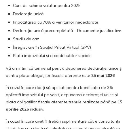
Curs de schimb valutar pentru 2025
Declarația unică
Impozitarea cu 70% a veniturilor nedeclarate
Declarația unică precompletată – Documente justificative
Studiu de caz
Înregistrare în Spațiul Privat Virtual (SPV)
Plata impozitului și a contribuțiilor sociale
Vă amintim că termenul pentru depunerea declarației unice și
pentru plata obligațiilor fiscale aferente este
25 mai 2026
.
În cazul în care doriți să aplicați pentru bonificația de 3%
aplicată impozitului pe venit, depunerea declarației unice și
plata obligațiilor fiscale aferente trebuie realizate până pe
15
aprilie 2026
inclusiv.
În cazul în care aveți întrebări suplimentare către consultanții
Think Tax sau doriți să solicitați o asistență personalizată cu