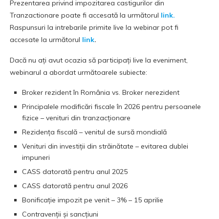
Prezentarea privind impozitarea castigurilor din
Tranzactionare poate fi accesată la următorul
link.
Raspunsuri la intrebarile primite live la webinar pot fi
accesate la următorul
link
.
Dacă nu ați avut ocazia să participați live la eveniment,
webinarul a abordat următoarele subiecte:
Broker rezident în România vs. Broker nerezident
Principalele modificări fiscale în 2026 pentru persoanele
fizice – venituri din tranzacționare
Rezidența fiscală – venitul de sursă mondială
Venituri din investiții din străinătate – evitarea dublei
impuneri
CASS datorată pentru anul 2025
CASS datorată pentru anul 2026
Bonificație impozit pe venit – 3% – 15 aprilie
Contravenții și sancțiuni