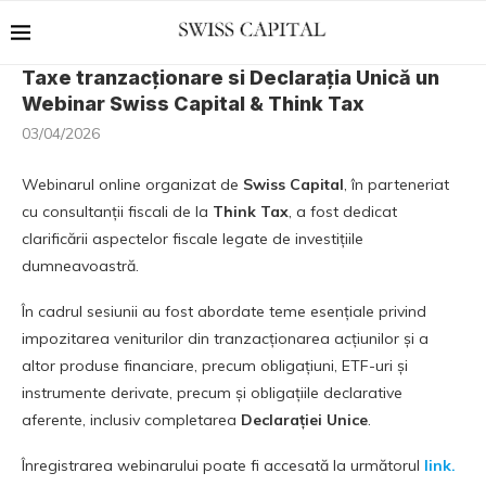
Taxe tranzacționare si Declarația Unică un
Webinar Swiss Capital & Think Tax
03/04/2026
Webinarul online organizat de
Swiss Capital
, în parteneriat
cu consultanții fiscali de la
Think Tax
, a fost dedicat
clarificării aspectelor fiscale legate de investițiile
dumneavoastră.
În cadrul sesiunii au fost abordate teme esențiale privind
impozitarea veniturilor din tranzacționarea acțiunilor și a
altor produse financiare, precum obligațiuni, ETF-uri și
instrumente derivate, precum și obligațiile declarative
aferente, inclusiv completarea
Declarației Unice
.
Înregistrarea webinarului poate fi accesată la următorul
link.